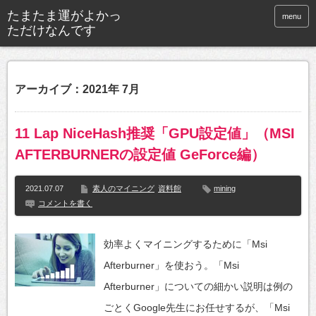
menu
アーカイブ：2021年 7月
11 Lap NiceHash推奨「GPU設定値」（MSI
AFTERBURNERの設定値 GeForce編）
2021.07.07
素人のマイニング
資料館
mining
コメントを書く
効率よくマイニングするために「Msi
Afterburner」を使おう。「Msi
Afterburner」についての細かい説明は例の
ごとくGoogle先生にお任せするが、「Msi