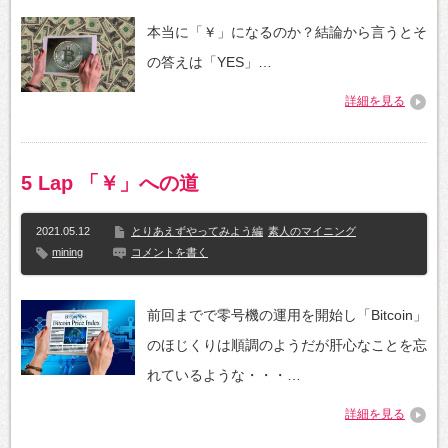
本当に「￥」になるのか？結論から言うとそ
の答えは「YES」…
詳細を見る
5 Lap 「￥」への道
2021.05.12
とりあえずやってみよう編
素人のマイニング
mining
コメントを書く
前回までで零号機の運用を開始し「Bitcoin」
のほじくりは順調のようだが肝心なことを忘
れているような・・・…
詳細を見る