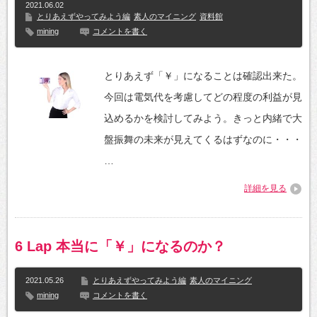
2021.06.02
とりあえずやってみよう編
素人のマイニング
資料館
mining
コメントを書く
とりあえず「￥」になることは確認出来た。
今回は電気代を考慮してどの程度の利益が見
込めるかを検討してみよう。きっと内緒で大
盤振舞の未来が見えてくるはずなのに・・・
…
詳細を見る
6 Lap 本当に「￥」になるのか？
2021.05.26
とりあえずやってみよう編
素人のマイニング
mining
コメントを書く