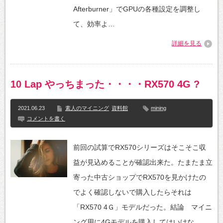
Afterburner」でGPUの各種設定を調整し
て、効率よ…
詳細を見る
10 Lap やっちまった・・・・RX570 4G ?
2021.06.23
素人のマイニング
資料館
mining
コメントを書く
前回の試算でRX570シリーズはそこそこ収
益が見込めることが確認出来た。たまたま立
寄った中古ショップでRX570を見かけたの
でよく確認しないで購入したらそれは
「RX570 4Ｇ」モデルだった。結論 マイニ
ング用に4Gモデルを購入してはいけな…