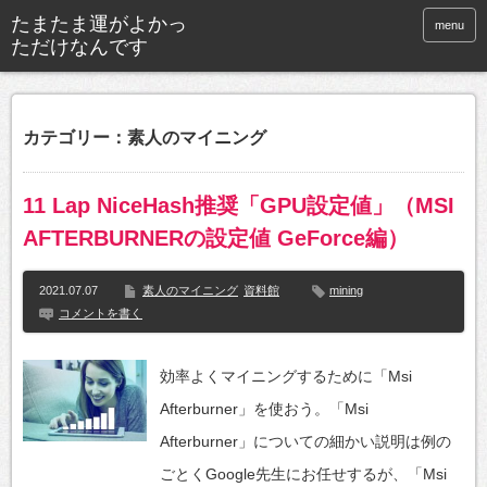
menu
カテゴリー：素人のマイニング
11 Lap NiceHash推奨「GPU設定値」（MSI
AFTERBURNERの設定値 GeForce編）
2021.07.07
素人のマイニング
資料館
mining
コメントを書く
効率よくマイニングするために「Msi
Afterburner」を使おう。「Msi
Afterburner」についての細かい説明は例の
ごとくGoogle先生にお任せするが、「Msi